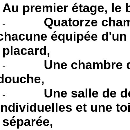
Au premier étage, le 
Quatorze cham
-
chacune équipée d'un 
placard,
Une chambre d
-
douche,
Une salle de 
-
individuelles et une toi
séparée,